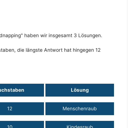
Kidnapping" haben wir insgesamt 3 Lösungen.
staben, die längste Antwort hat hingegen 12
uchstaben
Lösung
12
Menschenraub
10
Kindesraub