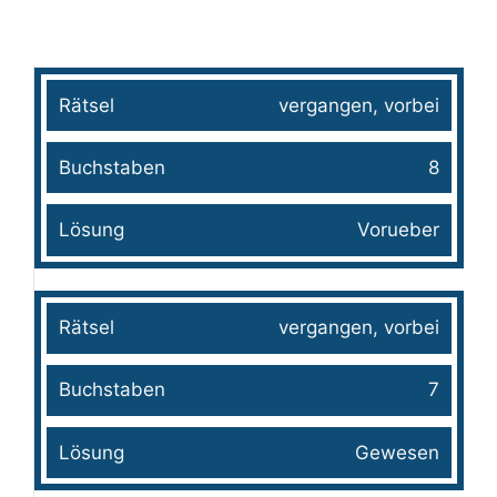
Rätsel
Buchstaben
Lösung
vergangen, vorbei
8
Vorueber
vergangen, vorbei
7
Gewesen